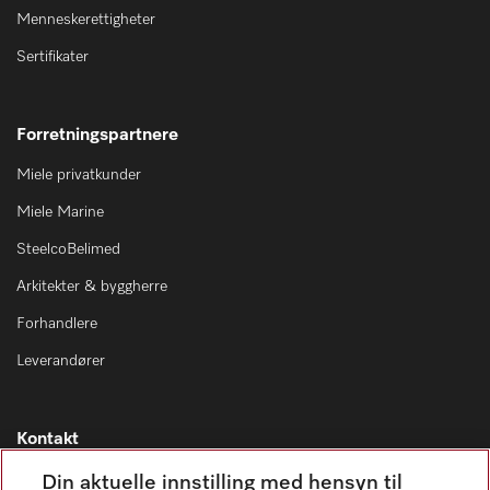
Menneskerettigheter
Sertifikater
Forretningspartnere
Miele privatkunder
Miele Marine
SteelcoBelimed
Arkitekter & byggherre
Forhandlere
Leverandører
Kontakt
Kontaktoversikt
Din aktuelle innstilling med hensyn til