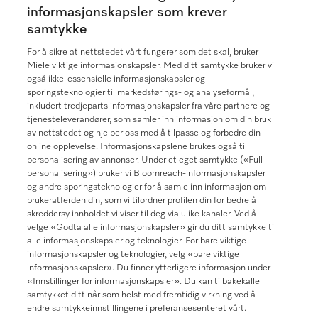
informasjonskapsler som krever
Miele Professional Service
samtykke
67 17 34 40
For å sikre at nettstedet vårt fungerer som det skal, bruker
Forbrukerkontakt
Miele viktige informasjonskapsler. Med ditt samtykke bruker vi
67 17 31 00
også ikke-essensielle informasjonskapsler og
sporingsteknologier til markedsførings- og analyseformål,
inkludert tredjeparts informasjonskapsler fra våre partnere og
tjenesteleverandører, som samler inn informasjon om din bruk
av nettstedet og hjelper oss med å tilpasse og forbedre din
online opplevelse. Informasjonskapslene brukes også til
Forhandlersøk
personalisering av annonser. Under et eget samtykke («Full
personalisering») bruker vi Bloomreach-informasjonskapsler
og andre sporingsteknologier for å samle inn informasjon om
brukeratferden din, som vi tilordner profilen din for bedre å
skreddersy innholdet vi viser til deg via ulike kanaler. Ved å
velge «Godta alle informasjonskapsler» gir du ditt samtykke til
alle informasjonskapsler og teknologier. For bare viktige
informasjonskapsler og teknologier, velg «bare viktige
Følg Miele Professional
informasjonskapsler». Du finner ytterligere informasjon under
«Innstillinger for informasjonskapsler». Du kan tilbakekalle
samtykket ditt når som helst med fremtidig virkning ved å
endre samtykkeinnstillingene i preferansesenteret vårt.