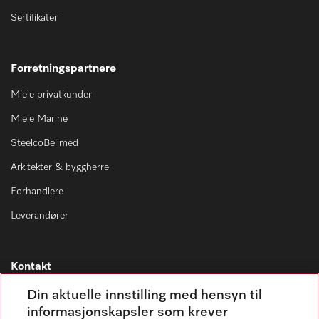
Sertifikater
Forretningspartnere
Miele privatkunder
Miele Marine
SteelcoBelimed
Arkitekter & byggherre
Forhandlere
Leverandører
Kontakt
Kontaktoversikt
Din aktuelle innstilling med hensyn til
informasjonskapsler som krever
Miele Professional Service