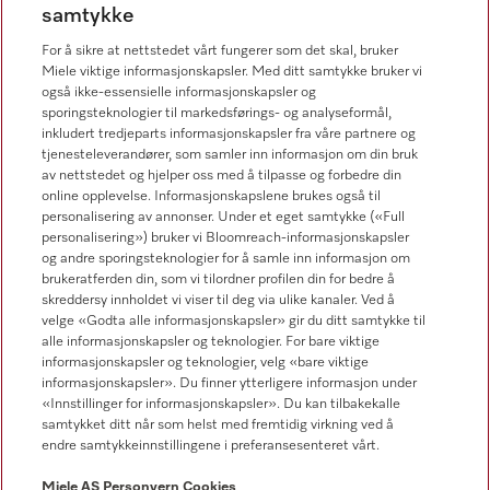
samtykke
67 17 34 40
For å sikre at nettstedet vårt fungerer som det skal, bruker
Forbrukerkontakt
Miele viktige informasjonskapsler. Med ditt samtykke bruker vi
67 17 31 00
også ikke-essensielle informasjonskapsler og
sporingsteknologier til markedsførings- og analyseformål,
inkludert tredjeparts informasjonskapsler fra våre partnere og
tjenesteleverandører, som samler inn informasjon om din bruk
av nettstedet og hjelper oss med å tilpasse og forbedre din
online opplevelse. Informasjonskapslene brukes også til
Forhandlersøk
personalisering av annonser. Under et eget samtykke («Full
personalisering») bruker vi Bloomreach-informasjonskapsler
og andre sporingsteknologier for å samle inn informasjon om
brukeratferden din, som vi tilordner profilen din for bedre å
skreddersy innholdet vi viser til deg via ulike kanaler. Ved å
velge «Godta alle informasjonskapsler» gir du ditt samtykke til
alle informasjonskapsler og teknologier. For bare viktige
informasjonskapsler og teknologier, velg «bare viktige
Følg Miele Professional
informasjonskapsler». Du finner ytterligere informasjon under
«Innstillinger for informasjonskapsler». Du kan tilbakekalle
samtykket ditt når som helst med fremtidig virkning ved å
endre samtykkeinnstillingene i preferansesenteret vårt.
Miele AS
Personvern
Cookies
Personvern