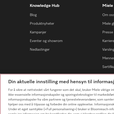
Knowledge Hub
Miele
Blog
Om os
Produktnyheter
Miele g
Kampanjer
Presse
Eventer og showrom
Karrier
Nedlastinger
Varsli
Mennes
Sertifik
Din aktuelle innstilling med hensyn til inform
For å sikre at nettstedet vårt fungerer som det skal, bruker Miele viktige 
ikke-essensielle informasjonskapsler og sporingsteknologier til markedsfør
Forhandlersøk
informasjonskapsler fra våre partnere og tjenesteleverandører, som samler
hjelper oss med å tilpasse og forbedre din online opplevelse. Informasjons
Under et eget samtykke («Full personalisering») bruker vi Bloomreach-inf