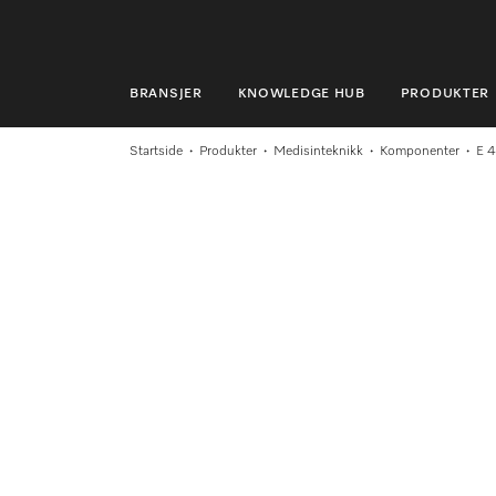
BRANSJER
KNOWLEDGE HUB
PRODUKTER
BRANSJER
Startside
Produkter
Medisinteknikk
Komponenter
E 
KNOWLEDGE HUB
PRODUKTER
MIELES NETTBUTIKK
SERVICE & SUPPORT
PRIVATKUNDER
Søk