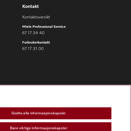
Kontakt
Kontaktoversikt
Miele Professional Service
67 17 34 40
Forbrukerkontakt
67 17 31 00
Følg Miele Professional
Godta alle informasjonskapsler
Bare viktige informasjonskapsler