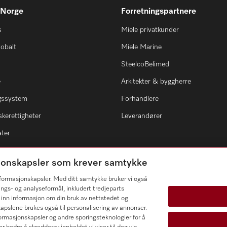
 Norge
Forretningspartnere
s
Miele privatkunder
lobalt
Miele Marine
SteelcoBelimed
e
Arkitekter & byggherre
ngssystem
Forhandlere
kerettigheter
Leverandører
ater
asjonskapsler som krever samtykke
informasjonskapsler. Med ditt samtykke bruker vi også
ings- og analyseformål, inkludert tredjeparts
 inn informasjon om din bruk av nettstedet og
kapslene brukes også til personalisering av annonser.
ormasjonskapsler og andre sporingsteknologier for å