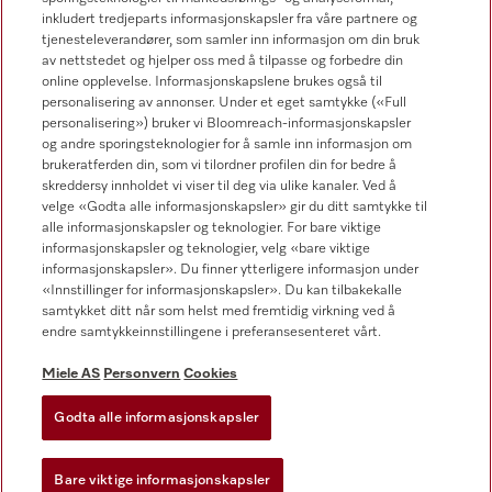
inkludert tredjeparts informasjonskapsler fra våre partnere og
tjenesteleverandører, som samler inn informasjon om din bruk
av nettstedet og hjelper oss med å tilpasse og forbedre din
online opplevelse. Informasjonskapslene brukes også til
Forhandlersøk
personalisering av annonser. Under et eget samtykke («Full
personalisering») bruker vi Bloomreach-informasjonskapsler
og andre sporingsteknologier for å samle inn informasjon om
brukeratferden din, som vi tilordner profilen din for bedre å
skreddersy innholdet vi viser til deg via ulike kanaler. Ved å
velge «Godta alle informasjonskapsler» gir du ditt samtykke til
alle informasjonskapsler og teknologier. For bare viktige
informasjonskapsler og teknologier, velg «bare viktige
Følg Miele Professional
informasjonskapsler». Du finner ytterligere informasjon under
«Innstillinger for informasjonskapsler». Du kan tilbakekalle
samtykket ditt når som helst med fremtidig virkning ved å
endre samtykkeinnstillingene i preferansesenteret vårt.
Miele AS
Personvern
Cookies
Personvern
Vilkår for bruk
Godta alle informasjonskapsler
Miele AS
Bare viktige informasjonskapsler
Vilkår og betingelser