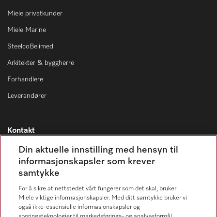
Miele privatkunder
Miele Marine
SteelcoBelimed
Arkitekter & byggherre
Forhandlere
Leverandører
Kontakt
Kontaktoversikt
Din aktuelle innstilling med hensyn til
informasjonskapsler som krever
Miele Professional Service
samtykke
67 17 34 40
For å sikre at nettstedet vårt fungerer som det skal, bruker
Forbrukerkontakt
Miele viktige informasjonskapsler. Med ditt samtykke bruker vi
67 17 31 00
også ikke-essensielle informasjonskapsler og
sporingsteknologier til markedsførings- og analyseformål,