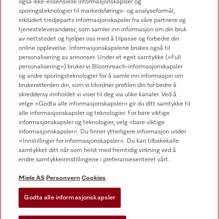
også ikke-essensielle informasjonskapsler og
sporingsteknologier til markedsførings- og analyseformål,
inkludert tredjeparts informasjonskapsler fra våre partnere og
tjenesteleverandører, som samler inn informasjon om din bruk
av nettstedet og hjelper oss med å tilpasse og forbedre din
online opplevelse. Informasjonskapslene brukes også til
Forhandlersøk
personalisering av annonser. Under et eget samtykke («Full
personalisering») bruker vi Bloomreach-informasjonskapsler
og andre sporingsteknologier for å samle inn informasjon om
brukeratferden din, som vi tilordner profilen din for bedre å
skreddersy innholdet vi viser til deg via ulike kanaler. Ved å
velge «Godta alle informasjonskapsler» gir du ditt samtykke til
alle informasjonskapsler og teknologier. For bare viktige
informasjonskapsler og teknologier, velg «bare viktige
Følg Miele Professional
informasjonskapsler». Du finner ytterligere informasjon under
«Innstillinger for informasjonskapsler». Du kan tilbakekalle
samtykket ditt når som helst med fremtidig virkning ved å
endre samtykkeinnstillingene i preferansesenteret vårt.
Miele AS
Personvern
Cookies
Personvern
Vilkår for bruk
Godta alle informasjonskapsler
Miele AS