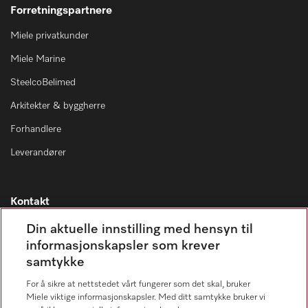
Forretningspartnere
Miele privatkunder
Miele Marine
SteelcoBelimed
Arkitekter & byggherre
Forhandlere
Leverandører
Kontakt
Kontaktoversikt
Din aktuelle innstilling med hensyn til
informasjonskapsler som krever
Miele Professional Service
samtykke
67 17 34 40
For å sikre at nettstedet vårt fungerer som det skal, bruker
Forbrukerkontakt
Miele viktige informasjonskapsler. Med ditt samtykke bruker vi
67 17 31 00