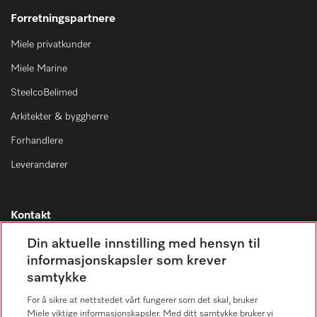
Forretningspartnere
Miele privatkunder
Miele Marine
SteelcoBelimed
Arkitekter & byggherre
Forhandlere
Leverandører
Kontakt
Kontaktoversikt
Din aktuelle innstilling med hensyn til
informasjonskapsler som krever
Miele Professional Service
samtykke
67 17 34 40
For å sikre at nettstedet vårt fungerer som det skal, bruker
Forbrukerkontakt
Miele viktige informasjonskapsler. Med ditt samtykke bruker vi