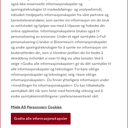
67 17 31 00
også ikke-essensielle informasjonskapsler og
sporingsteknologier til markedsførings- og analyseformål,
inkludert tredjeparts informasjonskapsler fra våre partnere og
tjenesteleverandører, som samler inn informasjon om din bruk
av nettstedet og hjelper oss med å tilpasse og forbedre din
online opplevelse. Informasjonskapslene brukes også til
Forhandlersøk
personalisering av annonser. Under et eget samtykke («Full
personalisering») bruker vi Bloomreach-informasjonskapsler
og andre sporingsteknologier for å samle inn informasjon om
brukeratferden din, som vi tilordner profilen din for bedre å
skreddersy innholdet vi viser til deg via ulike kanaler. Ved å
velge «Godta alle informasjonskapsler» gir du ditt samtykke til
alle informasjonskapsler og teknologier. For bare viktige
informasjonskapsler og teknologier, velg «bare viktige
Følg Miele Professional
informasjonskapsler». Du finner ytterligere informasjon under
«Innstillinger for informasjonskapsler». Du kan tilbakekalle
samtykket ditt når som helst med fremtidig virkning ved å
endre samtykkeinnstillingene i preferansesenteret vårt.
Miele AS
Personvern
Cookies
Personvern
Vilkår for bruk
Godta alle informasjonskapsler
Miele AS