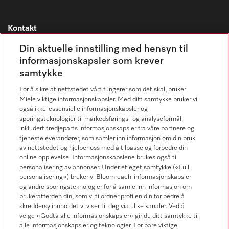
Kontakt
Kontaktoversikt
Din aktuelle innstilling med hensyn til
informasjonskapsler som krever
Miele Professional Service
samtykke
67 17 34 40
For å sikre at nettstedet vårt fungerer som det skal, bruker
Forbrukerkontakt
Miele viktige informasjonskapsler. Med ditt samtykke bruker vi
67 17 31 00
også ikke-essensielle informasjonskapsler og
sporingsteknologier til markedsførings- og analyseformål,
inkludert tredjeparts informasjonskapsler fra våre partnere og
tjenesteleverandører, som samler inn informasjon om din bruk
av nettstedet og hjelper oss med å tilpasse og forbedre din
online opplevelse. Informasjonskapslene brukes også til
Forhandlersøk
personalisering av annonser. Under et eget samtykke («Full
personalisering») bruker vi Bloomreach-informasjonskapsler
og andre sporingsteknologier for å samle inn informasjon om
brukeratferden din, som vi tilordner profilen din for bedre å
skreddersy innholdet vi viser til deg via ulike kanaler. Ved å
velge «Godta alle informasjonskapsler» gir du ditt samtykke til
alle informasjonskapsler og teknologier. For bare viktige