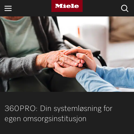
BRANSJER
KNOWLEDGE HUB
PRODUKTER
MIELES NETTBUTIKK
SERVICE & SUPPORT
PRIVATKUNDER
360PRO: Din systemløsning for
egen omsorgsinstitusjon
Søk