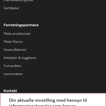
Menneskerettigheter
Sertifikater
Forretningspartnere
Miele privatkunder
Miele Marine
SteelcoBelimed
Arkitekter & byggherre
Forhandlere
Leverandører
Kontakt
Kontaktoversikt
Din aktuelle innstilling med hensyn til