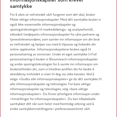
informasjonskapsler som krever
Miele Professional Service
samtykke
67 17 34 40
For å sikre at nettstedet vårt fungerer som det skal, bruker
Forbrukerkontakt
Miele viktige informasjonskapsler. Med ditt samtykke bruker vi
67 17 31 00
også ikke-essensielle informasjonskapsler og
sporingsteknologier til markedsførings- og analyseformål,
inkludert tredjeparts informasjonskapsler fra våre partnere og
tjenesteleverandører, som samler inn informasjon om din bruk
av nettstedet og hjelper oss med å tilpasse og forbedre din
online opplevelse. Informasjonskapslene brukes også til
Forhandlersøk
personalisering av annonser. Under et eget samtykke («Full
personalisering») bruker vi Bloomreach-informasjonskapsler
og andre sporingsteknologier for å samle inn informasjon om
brukeratferden din, som vi tilordner profilen din for bedre å
skreddersy innholdet vi viser til deg via ulike kanaler. Ved å
velge «Godta alle informasjonskapsler» gir du ditt samtykke til
alle informasjonskapsler og teknologier. For bare viktige
informasjonskapsler og teknologier, velg «bare viktige
Følg Miele Professional
informasjonskapsler». Du finner ytterligere informasjon under
«Innstillinger for informasjonskapsler». Du kan tilbakekalle
samtykket ditt når som helst med fremtidig virkning ved å
endre samtykkeinnstillingene i preferansesenteret vårt.