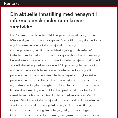
Kontakt
Kontaktoversikt
Din aktuelle innstilling med hensyn til
informasjonskapsler som krever
Miele Professional Service
samtykke
67 17 34 40
For å sikre at nettstedet vårt fungerer som det skal, bruker
Forbrukerkontakt
Miele viktige informasjonskapsler. Med ditt samtykke bruker vi
67 17 31 00
også ikke-essensielle informasjonskapsler og
sporingsteknologier til markedsførings- og analyseformål,
inkludert tredjeparts informasjonskapsler fra våre partnere og
tjenesteleverandører, som samler inn informasjon om din bruk
av nettstedet og hjelper oss med å tilpasse og forbedre din
online opplevelse. Informasjonskapslene brukes også til
Forhandlersøk
personalisering av annonser. Under et eget samtykke («Full
personalisering») bruker vi Bloomreach-informasjonskapsler
og andre sporingsteknologier for å samle inn informasjon om
brukeratferden din, som vi tilordner profilen din for bedre å
skreddersy innholdet vi viser til deg via ulike kanaler. Ved å
velge «Godta alle informasjonskapsler» gir du ditt samtykke til
alle informasjonskapsler og teknologier. For bare viktige
informasjonskapsler og teknologier, velg «bare viktige
Følg Miele Professional
informasjonskapsler». Du finner ytterligere informasjon under