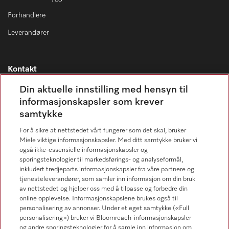
Forhandlere
Leverandører
Kontakt
Kontaktoversikt
Din aktuelle innstilling med hensyn til
informasjonskapsler som krever
Miele Professional Service
samtykke
67 17 34 40
For å sikre at nettstedet vårt fungerer som det skal, bruker
Forbrukerkontakt
Miele viktige informasjonskapsler. Med ditt samtykke bruker vi
67 17 31 00
også ikke-essensielle informasjonskapsler og
sporingsteknologier til markedsførings- og analyseformål,
inkludert tredjeparts informasjonskapsler fra våre partnere og
tjenesteleverandører, som samler inn informasjon om din bruk
av nettstedet og hjelper oss med å tilpasse og forbedre din
online opplevelse. Informasjonskapslene brukes også til
Forhandlersøk
personalisering av annonser. Under et eget samtykke («Full
personalisering») bruker vi Bloomreach-informasjonskapsler
og andre sporingsteknologier for å samle inn informasjon om