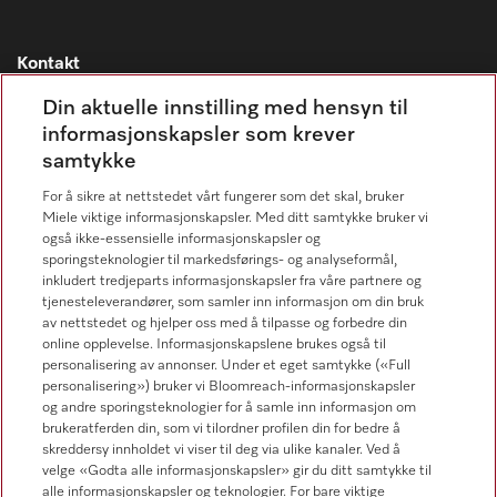
Kontakt
Kontaktoversikt
Din aktuelle innstilling med hensyn til
informasjonskapsler som krever
Miele Professional Service
samtykke
67 17 34 40
For å sikre at nettstedet vårt fungerer som det skal, bruker
Forbrukerkontakt
Miele viktige informasjonskapsler. Med ditt samtykke bruker vi
67 17 31 00
også ikke-essensielle informasjonskapsler og
sporingsteknologier til markedsførings- og analyseformål,
inkludert tredjeparts informasjonskapsler fra våre partnere og
tjenesteleverandører, som samler inn informasjon om din bruk
av nettstedet og hjelper oss med å tilpasse og forbedre din
online opplevelse. Informasjonskapslene brukes også til
Forhandlersøk
personalisering av annonser. Under et eget samtykke («Full
personalisering») bruker vi Bloomreach-informasjonskapsler
og andre sporingsteknologier for å samle inn informasjon om
brukeratferden din, som vi tilordner profilen din for bedre å
skreddersy innholdet vi viser til deg via ulike kanaler. Ved å
velge «Godta alle informasjonskapsler» gir du ditt samtykke til
alle informasjonskapsler og teknologier. For bare viktige