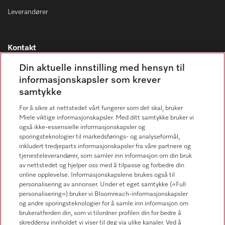
Leverandører
Kontakt
Kontaktoversikt
Din aktuelle innstilling med hensyn til
informasjonskapsler som krever
Miele Professional Service
samtykke
67 17 34 40
For å sikre at nettstedet vårt fungerer som det skal, bruker
Forbrukerkontakt
Miele viktige informasjonskapsler. Med ditt samtykke bruker vi
67 17 31 00
også ikke-essensielle informasjonskapsler og
sporingsteknologier til markedsførings- og analyseformål,
inkludert tredjeparts informasjonskapsler fra våre partnere og
tjenesteleverandører, som samler inn informasjon om din bruk
av nettstedet og hjelper oss med å tilpasse og forbedre din
online opplevelse. Informasjonskapslene brukes også til
Forhandlersøk
personalisering av annonser. Under et eget samtykke («Full
personalisering») bruker vi Bloomreach-informasjonskapsler
og andre sporingsteknologier for å samle inn informasjon om
brukeratferden din, som vi tilordner profilen din for bedre å
skreddersy innholdet vi viser til deg via ulike kanaler. Ved å