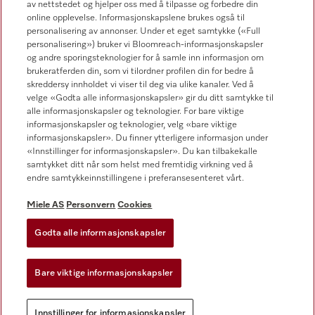
av nettstedet og hjelper oss med å tilpasse og forbedre din
online opplevelse. Informasjonskapslene brukes også til
Forhandlersøk
personalisering av annonser. Under et eget samtykke («Full
personalisering») bruker vi Bloomreach-informasjonskapsler
og andre sporingsteknologier for å samle inn informasjon om
brukeratferden din, som vi tilordner profilen din for bedre å
skreddersy innholdet vi viser til deg via ulike kanaler. Ved å
velge «Godta alle informasjonskapsler» gir du ditt samtykke til
alle informasjonskapsler og teknologier. For bare viktige
informasjonskapsler og teknologier, velg «bare viktige
Følg Miele Professional
informasjonskapsler». Du finner ytterligere informasjon under
«Innstillinger for informasjonskapsler». Du kan tilbakekalle
samtykket ditt når som helst med fremtidig virkning ved å
endre samtykkeinnstillingene i preferansesenteret vårt.
Miele AS
Personvern
Cookies
Personvern
Vilkår for bruk
Godta alle informasjonskapsler
Miele AS
Bare viktige informasjonskapsler
Vilkår og betingelser
Innstillinger for informasjonskapsler
Innstillinger for informasjonskapsler