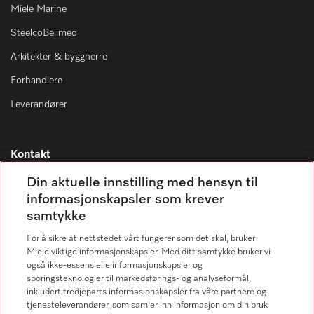
Miele Marine
SteelcoBelimed
Arkitekter & byggherre
Forhandlere
Leverandører
Kontakt
Kontaktoversikt
Din aktuelle innstilling med hensyn til
informasjonskapsler som krever
Miele Professional Service
samtykke
67 17 34 40
For å sikre at nettstedet vårt fungerer som det skal, bruker
Forbrukerkontakt
Miele viktige informasjonskapsler. Med ditt samtykke bruker vi
67 17 31 00
også ikke-essensielle informasjonskapsler og
sporingsteknologier til markedsførings- og analyseformål,
inkludert tredjeparts informasjonskapsler fra våre partnere og
tjenesteleverandører, som samler inn informasjon om din bruk