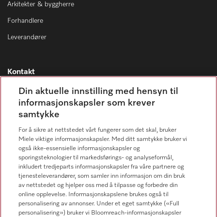
Arkitekter & byggherre
Forhandlere
Leverandører
Kontakt
Kontaktoversikt
Din aktuelle innstilling med hensyn til
informasjonskapsler som krever
Miele Professional Service
samtykke
67 17 34 40
For å sikre at nettstedet vårt fungerer som det skal, bruker
Forbrukerkontakt
Miele viktige informasjonskapsler. Med ditt samtykke bruker vi
67 17 31 00
også ikke-essensielle informasjonskapsler og
sporingsteknologier til markedsførings- og analyseformål,
inkludert tredjeparts informasjonskapsler fra våre partnere og
tjenesteleverandører, som samler inn informasjon om din bruk
av nettstedet og hjelper oss med å tilpasse og forbedre din
online opplevelse. Informasjonskapslene brukes også til
Forhandlersøk
personalisering av annonser. Under et eget samtykke («Full
personalisering») bruker vi Bloomreach-informasjonskapsler