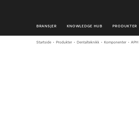
BRANSJER
KNOWLEDGE HUB
PRODUKTER
BRANSJER
Startside
Produkter
Dentalteknikk
Komponenter
APH
KNOWLEDGE HUB
PRODUKTER
MIELES NETTBUTIKK
SERVICE & SUPPORT
PRIVATKUNDER
Søk