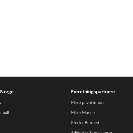
 Norge
Forretningspartnere
s
Miele privatkunder
lobalt
Miele Marine
SteelcoBelimed