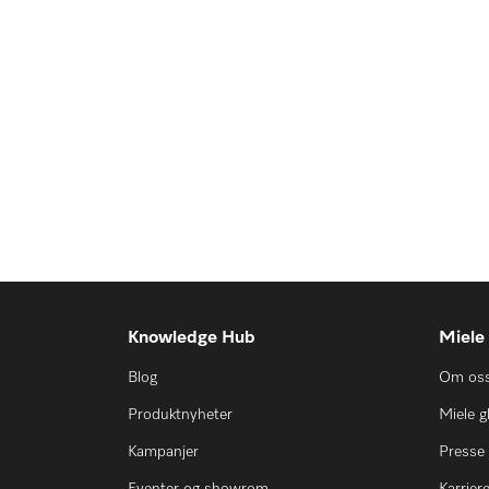
Knowledge Hub
Miele
Blog
Om os
Produktnyheter
Miele g
Kampanjer
Presse