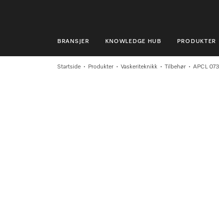
BRANSJER
KNOWLEDGE HUB
PRODUKTER
BRANSJER
Startside
Produkter
Vaskeriteknikk
Tilbehør
APCL 073
KNOWLEDGE HUB
PRODUKTER
MIELES NETTBUTIKK
SERVICE & SUPPORT
PRIVATKUNDER
Søk