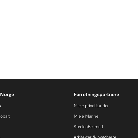
 Norge
Forretningspartnere
s
Miele privatkunder
lobalt
Miele Marine
SteelcoBelimed
e
Arkitekter & byggherre