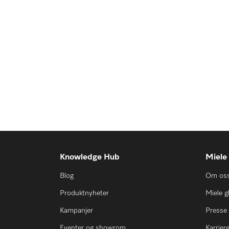
Knowledge Hub
Miele
Blog
Om os
Produktnyheter
Miele g
Kampanjer
Presse
Eventer og showrom
Karrier