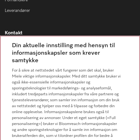
Forhandlere
Leverandører
Kontakt
Kontaktoversikt
Din aktuelle innstilling med hensyn til
informasjonskapsler som krever
Miele Professional Service
samtykke
67 17 34 40
For å sikre at nettstedet vårt fungerer som det skal, bruker
Forbrukerkontakt
Miele viktige informasjonskapsler. Med ditt samtykke bruker vi
67 17 31 00
også ikke-essensielle informasjonskapsler og
sporingsteknologier til markedsførings- og analyseformål,
inkludert tredjeparts informasjonskapsler fra våre partnere og
tjenesteleverandører, som samler inn informasjon om din bruk
av nettstedet og hjelper oss med å tilpasse og forbedre din
online opplevelse. Informasjonskapslene brukes også til
Forhandlersøk
personalisering av annonser. Under et eget samtykke («Full
personalisering») bruker vi Bloomreach-informasjonskapsler
og andre sporingsteknologier for å samle inn informasjon om
brukeratferden din, som vi tilordner profilen din for bedre å