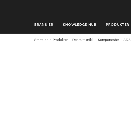
BRANSJER
KNOWLEDGE HUB
PRODUKTER
BRANSJER
Startside
Produkter
Dentalteknikk
Komponenter
ADS
KNOWLEDGE HUB
PRODUKTER
MIELES NETTBUTIKK
SERVICE & SUPPORT
PRIVATKUNDER
Søk