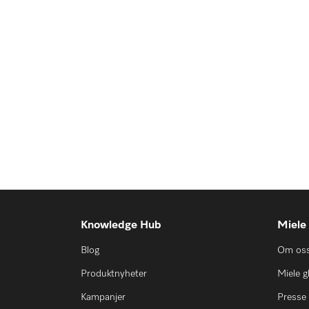
Knowledge Hub
Miele
Blog
Om os
Produktnyheter
Miele g
Kampanjer
Presse