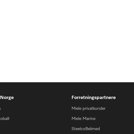
 Norge
Forretningspartnere
s
Miele privatkunder
lobalt
Miele Marine
SteelcoBelimed