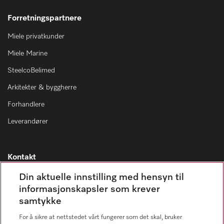
Forretningspartnere
Miele privatkunder
Miele Marine
SteelcoBelimed
Arkitekter & byggherre
Forhandlere
Leverandører
Kontakt
Kontaktoversikt
Din aktuelle innstilling med hensyn til
informasjonskapsler som krever
Miele Professional Service
samtykke
67 17 34 40
For å sikre at nettstedet vårt fungerer som det skal, bruker
Forbrukerkontakt