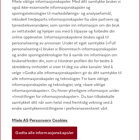
Miele viktige informasjonskapsler. Med ditt samtykke bruker vi
67 17 31 00
også ikke-essensielle informasjonskapsler og
sporingsteknologier til markedsførings- og analyseformål,
inkludert tredjeparts informasjonskapsler fra våre partnere og
tjenesteleverandører, som samler inn informasjon om din bruk
av nettstedet og hjelper oss med å tilpasse og forbedre din
online opplevelse. Informasjonskapslene brukes også til
Forhandlersøk
personalisering av annonser. Under et eget samtykke («Full
personalisering») bruker vi Bloomreach-informasjonskapsler
og andre sporingsteknologier for å samle inn informasjon om
brukeratferden din, som vi tilordner profilen din for bedre å
skreddersy innholdet vi viser til deg via ulike kanaler. Ved å
velge «Godta alle informasjonskapsler» gir du ditt samtykke til
alle informasjonskapsler og teknologier. For bare viktige
informasjonskapsler og teknologier, velg «bare viktige
Følg Miele Professional
informasjonskapsler». Du finner ytterligere informasjon under
«Innstillinger for informasjonskapsler». Du kan tilbakekalle
samtykket ditt når som helst med fremtidig virkning ved å
endre samtykkeinnstillingene i preferansesenteret vårt.
Miele AS
Personvern
Cookies
Personvern
Vilkår for bruk
Godta alle informasjonskapsler