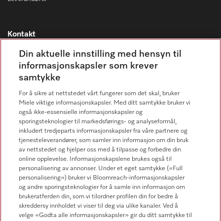
Kontakt
Kontaktoversikt
Din aktuelle innstilling med hensyn til
informasjonskapsler som krever
Miele Professional Service
samtykke
67 17 34 40
For å sikre at nettstedet vårt fungerer som det skal, bruker
Forbrukerkontakt
Miele viktige informasjonskapsler. Med ditt samtykke bruker vi
67 17 31 00
også ikke-essensielle informasjonskapsler og
sporingsteknologier til markedsførings- og analyseformål,
inkludert tredjeparts informasjonskapsler fra våre partnere og
tjenesteleverandører, som samler inn informasjon om din bruk
av nettstedet og hjelper oss med å tilpasse og forbedre din
online opplevelse. Informasjonskapslene brukes også til
Forhandlersøk
personalisering av annonser. Under et eget samtykke («Full
personalisering») bruker vi Bloomreach-informasjonskapsler
og andre sporingsteknologier for å samle inn informasjon om
brukeratferden din, som vi tilordner profilen din for bedre å
skreddersy innholdet vi viser til deg via ulike kanaler. Ved å
velge «Godta alle informasjonskapsler» gir du ditt samtykke til