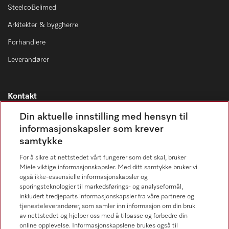
SteelcoBelimed
Arkitekter & byggherre
Forhandlere
Leverandører
Kontakt
Kontaktoversikt
Din aktuelle innstilling med hensyn til
informasjonskapsler som krever
Miele Professional Service
samtykke
67 17 34 40
For å sikre at nettstedet vårt fungerer som det skal, bruker
Forbrukerkontakt
Miele viktige informasjonskapsler. Med ditt samtykke bruker vi
67 17 31 00
også ikke-essensielle informasjonskapsler og
sporingsteknologier til markedsførings- og analyseformål,
inkludert tredjeparts informasjonskapsler fra våre partnere og
tjenesteleverandører, som samler inn informasjon om din bruk
av nettstedet og hjelper oss med å tilpasse og forbedre din
online opplevelse. Informasjonskapslene brukes også til