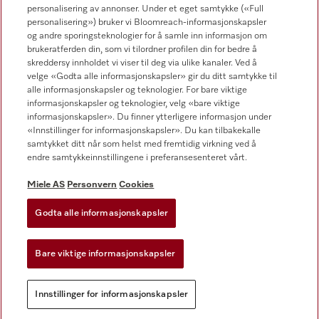
Forhandlersøk
personalisering av annonser. Under et eget samtykke («Full
personalisering») bruker vi Bloomreach-informasjonskapsler
og andre sporingsteknologier for å samle inn informasjon om
brukeratferden din, som vi tilordner profilen din for bedre å
skreddersy innholdet vi viser til deg via ulike kanaler. Ved å
velge «Godta alle informasjonskapsler» gir du ditt samtykke til
alle informasjonskapsler og teknologier. For bare viktige
informasjonskapsler og teknologier, velg «bare viktige
Følg Miele Professional
informasjonskapsler». Du finner ytterligere informasjon under
«Innstillinger for informasjonskapsler». Du kan tilbakekalle
samtykket ditt når som helst med fremtidig virkning ved å
endre samtykkeinnstillingene i preferansesenteret vårt.
Miele AS
Personvern
Cookies
Personvern
Vilkår for bruk
Godta alle informasjonskapsler
Miele AS
Bare viktige informasjonskapsler
Vilkår og betingelser
Innstillinger for informasjonskapsler
Innstillinger for informasjonskapsler