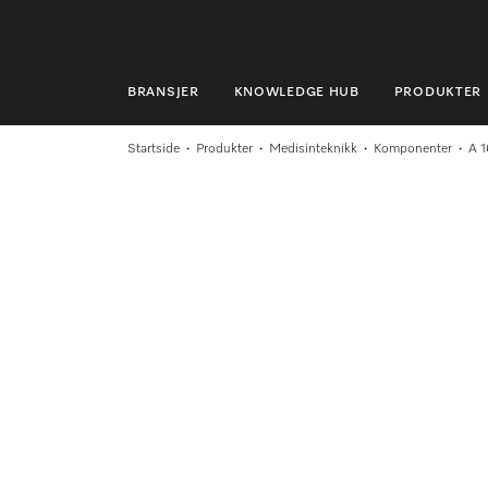
BRANSJER
KNOWLEDGE HUB
PRODUKTER
BRANSJER
Startside
Produkter
Medisinteknikk
Komponenter
A 1
KNOWLEDGE HUB
PRODUKTER
MIELES NETTBUTIKK
SERVICE & SUPPORT
PRIVATKUNDER
Søk