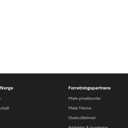
 Norge
Forretningspartnere
s
Miele privatkunder
lobalt
Miele Marine
SteelcoBelimed
e
Arkitekter & byggherre