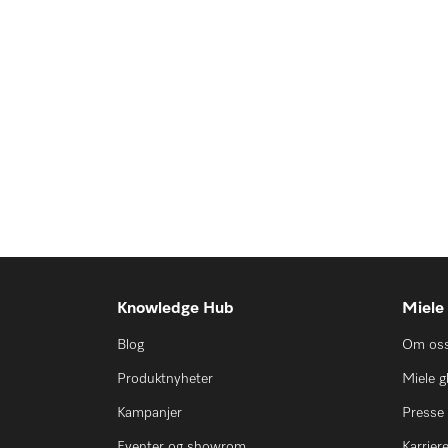
Knowledge Hub
Miele
Blog
Om os
Produktnyheter
Miele g
Kampanjer
Presse
Eventer og showrom
Karrier