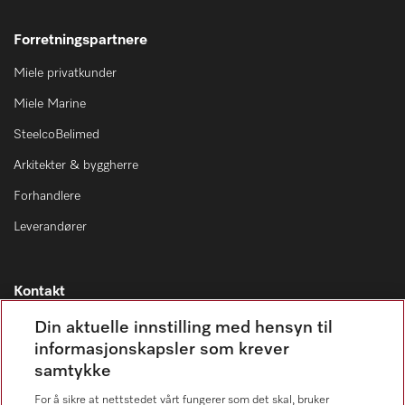
Forretningspartnere
Miele privatkunder
Miele Marine
SteelcoBelimed
Arkitekter & byggherre
Forhandlere
Leverandører
Kontakt
Kontaktoversikt
Din aktuelle innstilling med hensyn til
informasjonskapsler som krever
Miele Professional Service
samtykke
67 17 34 40
For å sikre at nettstedet vårt fungerer som det skal, bruker
Forbrukerkontakt