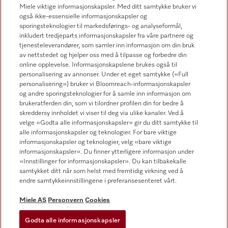
Miele viktige informasjonskapsler. Med ditt samtykke bruker vi
67 17 31 00
også ikke-essensielle informasjonskapsler og
sporingsteknologier til markedsførings- og analyseformål,
inkludert tredjeparts informasjonskapsler fra våre partnere og
tjenesteleverandører, som samler inn informasjon om din bruk
av nettstedet og hjelper oss med å tilpasse og forbedre din
online opplevelse. Informasjonskapslene brukes også til
Forhandlersøk
personalisering av annonser. Under et eget samtykke («Full
personalisering») bruker vi Bloomreach-informasjonskapsler
og andre sporingsteknologier for å samle inn informasjon om
brukeratferden din, som vi tilordner profilen din for bedre å
skreddersy innholdet vi viser til deg via ulike kanaler. Ved å
velge «Godta alle informasjonskapsler» gir du ditt samtykke til
alle informasjonskapsler og teknologier. For bare viktige
informasjonskapsler og teknologier, velg «bare viktige
Følg Miele Professional
informasjonskapsler». Du finner ytterligere informasjon under
«Innstillinger for informasjonskapsler». Du kan tilbakekalle
samtykket ditt når som helst med fremtidig virkning ved å
endre samtykkeinnstillingene i preferansesenteret vårt.
Miele AS
Personvern
Cookies
Personvern
Vilkår for bruk
Godta alle informasjonskapsler