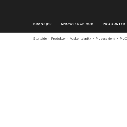
BRANSJER
KNOWLEDGE HUB
PRODUKTER
BRANSJER
Startside
Produkter
Vaskeriteknikk
Prosesskjemi
ProC
KNOWLEDGE HUB
PRODUKTER
MIELES NETTBUTIKK
SERVICE & SUPPORT
PRIVATKUNDER
Søk