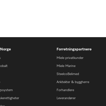
 Norge
Forretningspartnere
s
Miele privatkunder
lobalt
Miele Marine
SteelcoBelimed
e
Arkitekter & byggherre
ngssystem
Forhandlere
kerettigheter
Leverandører