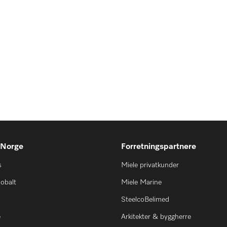
 Norge
Forretningspartnere
s
Miele privatkunder
lobalt
Miele Marine
SteelcoBelimed
e
Arkitekter & byggherre