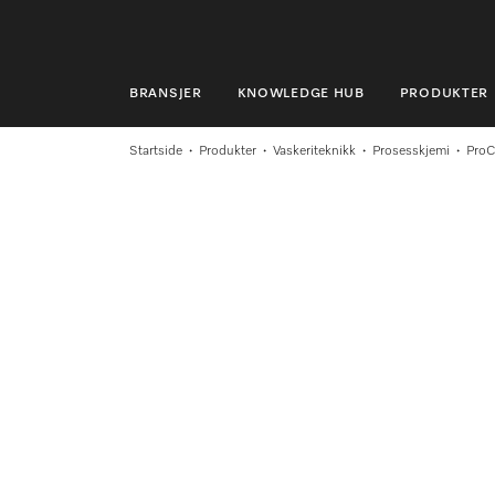
BRANSJER
KNOWLEDGE HUB
PRODUKTER
BRANSJER
Startside
Produkter
Vaskeriteknikk
Prosesskjemi
ProC
KNOWLEDGE HUB
PRODUKTER
MIELES NETTBUTIKK
SERVICE & SUPPORT
PRIVATKUNDER
Søk