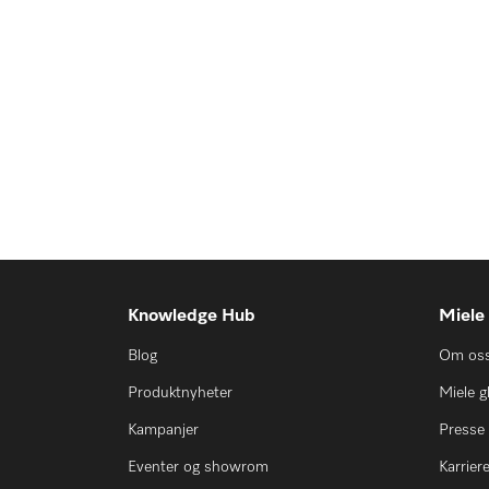
Knowledge Hub
Miele
Blog
Om os
Produktnyheter
Miele g
Kampanjer
Presse
Eventer og showrom
Karrier