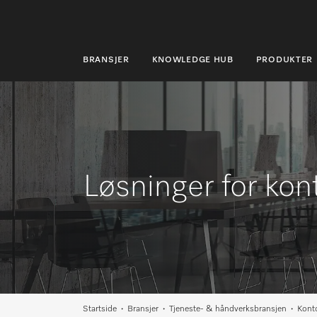
BRANSJER
KNOWLEDGE HUB
PRODUKTER
BRANSJER
KNOWLEDGE HUB
PRODUKTER
Løsninger for kon
MIELES NETTBUTIKK
SERVICE & SUPPORT
PRIVATKUNDER
Søk
Startside
Bransjer
Tjeneste- & håndverksbransjen
Konto