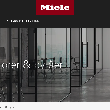
MIELES NETTBUTIKK
torer & byråer
rer & byråer