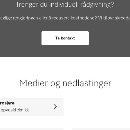
Trenger du individuell rådgivning?
aglige rengjøringen eller å redusere kostnadene? Vi tilbyr skredde
Ta kontakt
Medier og nedlastinger
rosjyre
ppvaskteknikk