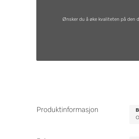
Ønsker du å øke kvaliteten på den d
Produktinformasjon
B
O