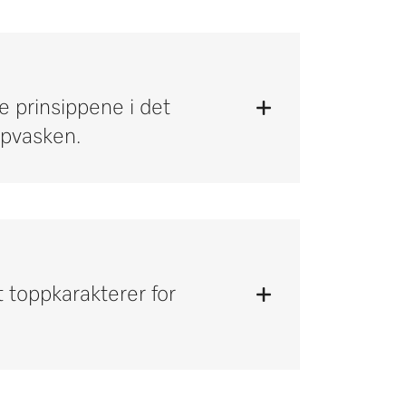
se prinsippene i det
ppvasken.
t toppkarakterer for