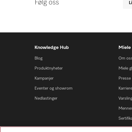
Følg oss
L
Knowledge Hub
Miele
Blog
Om os
Produktnyheter
Miele g
Kampanjer
Presse
Eventer og showrom
Karrier
Nedlastinger
Varsli
Mennes
Sertifik