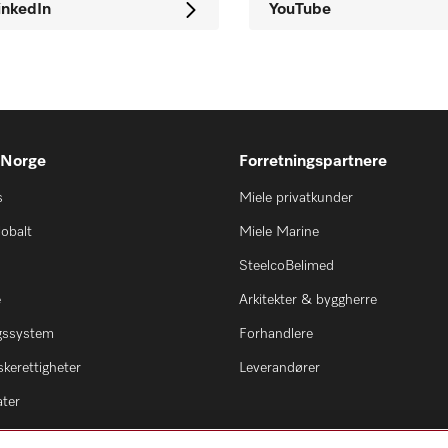
inkedIn
YouTube
 Norge
Forretningspartnere
s
Miele privatkunder
lobalt
Miele Marine
SteelcoBelimed
e
Arkitekter & byggherre
ngssystem
Forhandlere
kerettigheter
Leverandører
ater