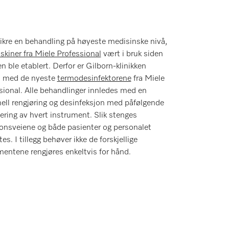
sikre en behandling på høyeste medisinske nivå,
kiner fra Miele Professional
vært i bruk siden
en ble etablert. Derfor er Gilborn-klinikken
t med de nyeste
termodesinfektorene
fra Miele
sional. Alle behandlinger innledes med en
ell rengjøring og desinfeksjon med påfølgende
sering av hvert instrument. Slik stenges
jonsveiene og både pasienter og personalet
es. I tillegg behøver ikke de forskjellige
mentene rengjøres enkeltvis for hånd.