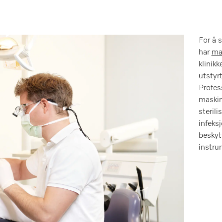
For å 
har
mas
klinikk
utstyr
Profes
maskin
sterili
infeks
beskytt
instru