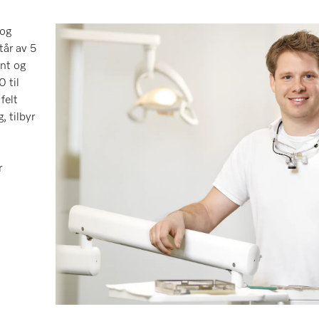
 og
tår av 5
ent og
0 til
felt
, tilbyr
r