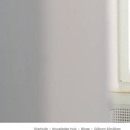
Huskeliste
Miele MOVE
Startside
Knowledge Hub
Blogg
Gilborn-klinikken