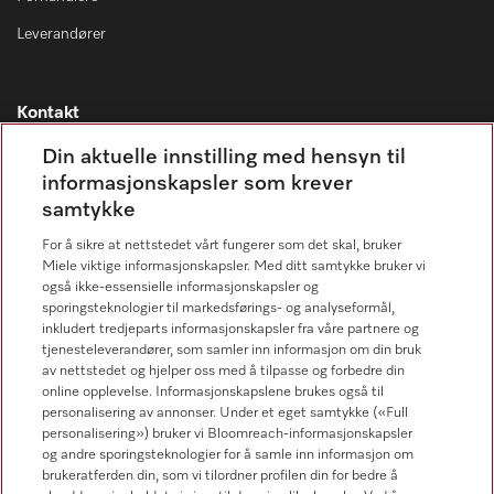
Leverandører
Kontakt
Kontaktoversikt
Din aktuelle innstilling med hensyn til
informasjonskapsler som krever
Miele Professional Service
samtykke
67 17 34 40
For å sikre at nettstedet vårt fungerer som det skal, bruker
Forbrukerkontakt
Miele viktige informasjonskapsler. Med ditt samtykke bruker vi
67 17 31 00
også ikke-essensielle informasjonskapsler og
sporingsteknologier til markedsførings- og analyseformål,
inkludert tredjeparts informasjonskapsler fra våre partnere og
tjenesteleverandører, som samler inn informasjon om din bruk
av nettstedet og hjelper oss med å tilpasse og forbedre din
online opplevelse. Informasjonskapslene brukes også til
Forhandlersøk
personalisering av annonser. Under et eget samtykke («Full
personalisering») bruker vi Bloomreach-informasjonskapsler
og andre sporingsteknologier for å samle inn informasjon om
brukeratferden din, som vi tilordner profilen din for bedre å