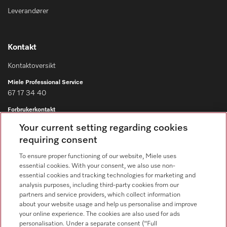
Leverandører
Kontakt
Kontaktoversikt
Miele Professional Service
67 17 34 40
Forbrukerkontakt
67 17 31 00
Your current setting regarding cookies
requiring consent
To ensure proper functioning of our website, Miele uses
essential cookies. With your consent, we also use non-
essential cookies and tracking technologies for marketing and
Forhandlersøk
analysis purposes, including third-party cookies from our
partners and service providers, which collect information
about your website usage and help us personalise and improve
your online experience. The cookies are also used for ads
personalisation. Under a separate consent ("Full