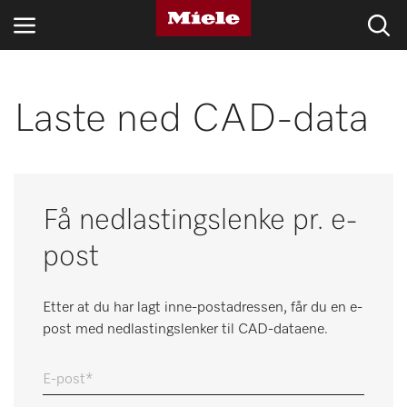
BRANSJER
Laste ned CAD-data
KNOWLEDGE HUB
PRODUKTER
Få nedlastingslenke pr. e-
MIELES NETTBUTIKK
post
SERVICE & SUPPORT
Etter at du har lagt inne-postadressen, får du en e-
PRIVATKUNDER
post med nedlastingslenker til CAD-dataene.
E-post
Søk