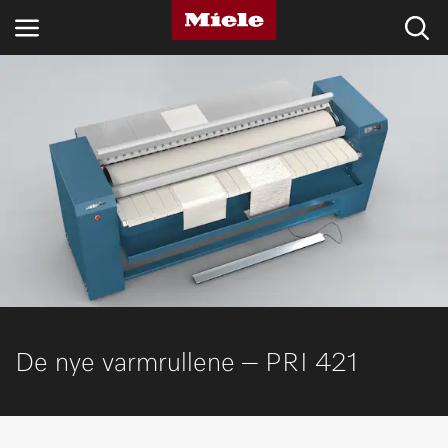
BRANSJER
KNOWLEDGE HUB
PRODUKTER
MIELES NETTBUTIKK
SERVICE & SUPPORT
PRIVATKUNDER
De nye varmrullene – PRI 421
Søk