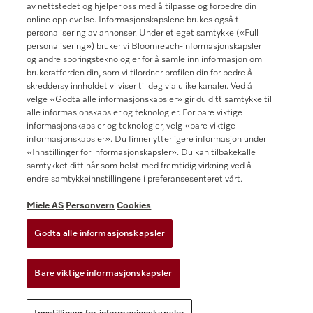
av nettstedet og hjelper oss med å tilpasse og forbedre din
online opplevelse. Informasjonskapslene brukes også til
Forhandlersøk
personalisering av annonser. Under et eget samtykke («Full
personalisering») bruker vi Bloomreach-informasjonskapsler
og andre sporingsteknologier for å samle inn informasjon om
brukeratferden din, som vi tilordner profilen din for bedre å
skreddersy innholdet vi viser til deg via ulike kanaler. Ved å
velge «Godta alle informasjonskapsler» gir du ditt samtykke til
alle informasjonskapsler og teknologier. For bare viktige
informasjonskapsler og teknologier, velg «bare viktige
Følg Miele Professional
informasjonskapsler». Du finner ytterligere informasjon under
«Innstillinger for informasjonskapsler». Du kan tilbakekalle
samtykket ditt når som helst med fremtidig virkning ved å
endre samtykkeinnstillingene i preferansesenteret vårt.
Miele AS
Personvern
Cookies
Personvern
Vilkår for bruk
Godta alle informasjonskapsler
Miele AS
Bare viktige informasjonskapsler
Vilkår og betingelser
Innstillinger for informasjonskapsler