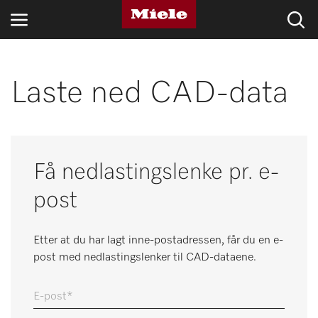
BRANSJER
Laste ned CAD-data
KNOWLEDGE HUB
PRODUKTER
Få nedlastingslenke pr. e-
MIELES NETTBUTIKK
post
SERVICE & SUPPORT
Etter at du har lagt inne-postadressen, får du en e-
PRIVATKUNDER
post med nedlastingslenker til CAD-dataene.
E-post
Søk