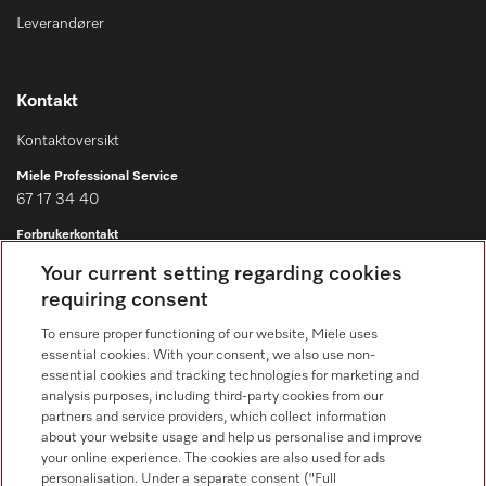
Leverandører
Kontakt
Kontaktoversikt
Miele Professional Service
67 17 34 40
Forbrukerkontakt
67 17 31 00
Your current setting regarding cookies
requiring consent
To ensure proper functioning of our website, Miele uses
essential cookies. With your consent, we also use non-
essential cookies and tracking technologies for marketing and
Forhandlersøk
analysis purposes, including third-party cookies from our
partners and service providers, which collect information
about your website usage and help us personalise and improve
your online experience. The cookies are also used for ads
personalisation. Under a separate consent ("Full