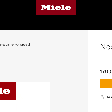
Neo
Neodisher MA Special
170,
Leg