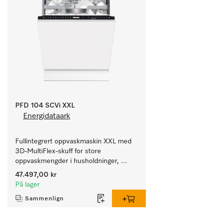
PFD 104 SCVi XXL
Energidataark
Fullintegrert oppvaskmaskin XXL med 
3D-MultiFlex-skuff for store 
oppvaskmengder i husholdninger, 
kantiner, kafeer og grovkjøkken.
47.497,00 kr
På lager
Sammenlign