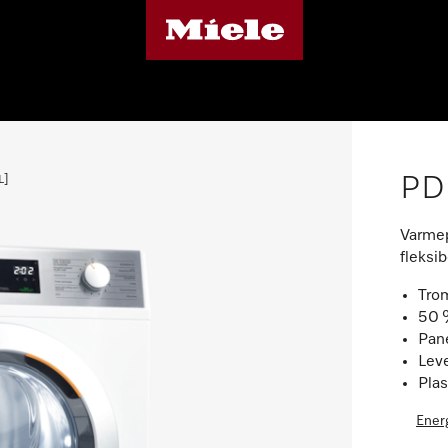
PD
L]
Varmep
fleksi
Trom
50 %
Pane
Leve
Plas
Ener