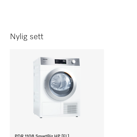
Nylig sett
PDR 1108 SmartBiz HP [EL]