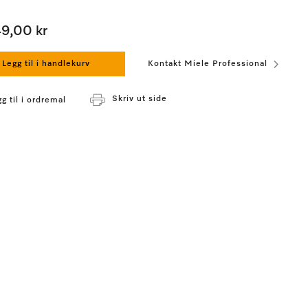
49,00 kr
Legg til i handlekurv
Kontakt Miele Professional
Skriv ut side
g til i ordremal