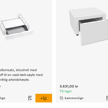
ellomsats, lotushvit med
uff til en vask-tørk-søyle med
riktig arbeidshøyde.
r
5.631,00 kr
På lager
ign
Sammenlign