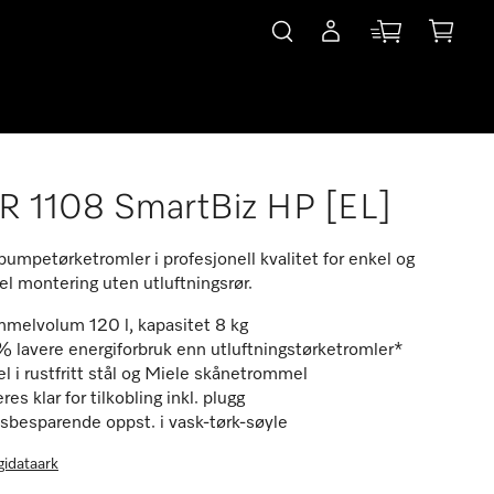
R 1108 SmartBiz HP [EL]
umpetørketromler i profesjonell kvalitet for enkel og
bel montering uten utluftningsrør.
melvolum 120 l, kapasitet 8 kg
 lavere energiforbruk enn utluftningstørketromler*
l i rustfritt stål og Miele skånetrommel
res klar for tilkobling inkl. plugg
sbesparende oppst. i vask-tørk-søyle
gidataark