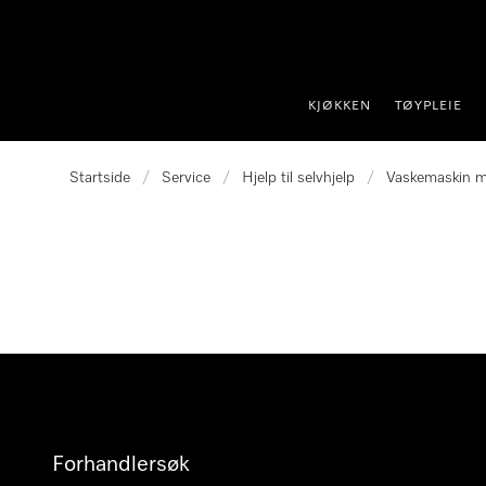
 til innhold
KJØKKEN
TØYPLEIE
Startside
/
Service
/
Hjelp til selvhjelp
/
Vaskemaskin m
Forhandlersøk