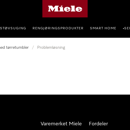
Mieles hjemmeside
STØVSUGING
RENGJØRINGSPRODUKTER
SMART HOME
SE
•
ed tørretumbler
/
Problemløsning
Varemerket Miele
Fordeler