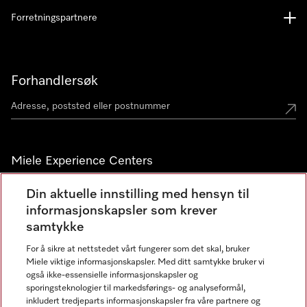
Forretningspartnere
Forhandlersøk
Miele Experience Centers
Miele Experience Center Nesbru
Din aktuelle innstilling med hensyn til
informasjonskapsler som krever
Miele Outlet Nesbru
samtykke
For å sikre at nettstedet vårt fungerer som det skal, bruker
Nyhetsbrev
Miele viktige informasjonskapsler. Med ditt samtykke bruker vi
også ikke-essensielle informasjonskapsler og
sporingsteknologier til markedsførings- og analyseformål,
inkludert tredjeparts informasjonskapsler fra våre partnere og