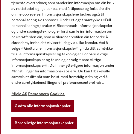
tjenesteleverandører, som samler inn informasjon om din bruk
av nettstedet og hjelper oss med å tilpasse og forbedre din
online opplevelse. Informasjonskapslene brukes også til
personalisering av annonser. Under et eget samtykke («Full
personalisering») bruker vi Bloomreach-informasjonskapsler
og andre sporingsteknologier for å samle inn informasjon om
Miele på Facebook
Miele på Youtube
Miele på Instagram
brukeratferden din, som vi tilordner profilen din for bedre å
skreddersy innholdet vi viser til deg via ulike kanaler. Ved å
velge «Godta alle informasjonskapsler» gir du ditt samtykke
til alle informasjonskapsler og teknologier. For bare viktige
informasjonskapsler og teknologier, velg «bare viktige
informasjonskapsler». Du finner ytterligere informasjon under
Miele AS
«Innstillinger for informasjonskapsler». Du kan tilbakekalle
samtykket ditt når som helst med fremtidig virkning ved å
Vilkår og betingelser
endre samtykkeinnstillingene i preferansesenteret vårt.
Personvern
Vilkår for bruk
Miele AS
Personvern
Cookies
Åpenhetsloven
Godta alle informasjonskapsler
Miele tilgjengelighetserklæring
Lov om digitale tjenester
Bare viktige informasjonskapsler
Innstillinger for informasjonskapsler