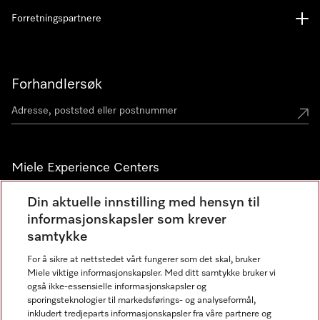
Forretningspartnere
Forhandlersøk
Miele Experience Centers
Miele Experience Center Nesbru
Din aktuelle innstilling med hensyn til
informasjonskapsler som krever
Miele Outlet Nesbru
samtykke
For å sikre at nettstedet vårt fungerer som det skal, bruker
Nyhetsbrev
Miele viktige informasjonskapsler. Med ditt samtykke bruker vi
også ikke-essensielle informasjonskapsler og
sporingsteknologier til markedsførings- og analyseformål,
inkludert tredjeparts informasjonskapsler fra våre partnere og