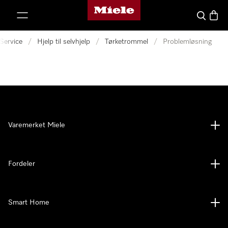
Mieles hjemmeside
 til innhold
Søk
Handl
Service
/
Hjelp til selvhjelp
/
Tørketrommel
/
Problemløsning
Varemerket Miele
Fordeler
Smart Home