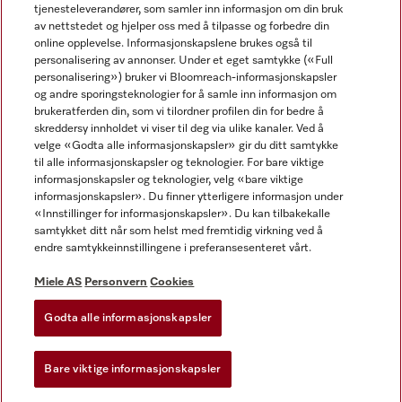
tjenesteleverandører, som samler inn informasjon om din bruk
av nettstedet og hjelper oss med å tilpasse og forbedre din
online opplevelse. Informasjonskapslene brukes også til
personalisering av annonser. Under et eget samtykke («Full
personalisering») bruker vi Bloomreach-informasjonskapsler
og andre sporingsteknologier for å samle inn informasjon om
Miele på Facebook
Miele på Youtube
Miele på Instagram
brukeratferden din, som vi tilordner profilen din for bedre å
skreddersy innholdet vi viser til deg via ulike kanaler. Ved å
velge «Godta alle informasjonskapsler» gir du ditt samtykke
til alle informasjonskapsler og teknologier. For bare viktige
informasjonskapsler og teknologier, velg «bare viktige
informasjonskapsler». Du finner ytterligere informasjon under
Miele AS
«Innstillinger for informasjonskapsler». Du kan tilbakekalle
samtykket ditt når som helst med fremtidig virkning ved å
Vilkår og betingelser
endre samtykkeinnstillingene i preferansesenteret vårt.
Personvern
Vilkår for bruk
Miele AS
Personvern
Cookies
Åpenhetsloven
Godta alle informasjonskapsler
Miele tilgjengelighetserklæring
Lov om digitale tjenester
Bare viktige informasjonskapsler
Innstillinger for informasjonskapsler