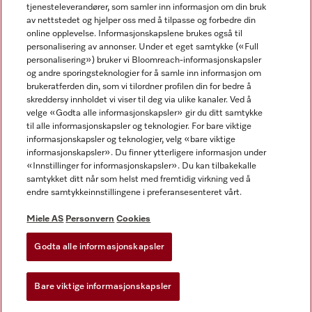
tjenesteleverandører, som samler inn informasjon om din bruk
av nettstedet og hjelper oss med å tilpasse og forbedre din
online opplevelse. Informasjonskapslene brukes også til
personalisering av annonser. Under et eget samtykke («Full
personalisering») bruker vi Bloomreach-informasjonskapsler
og andre sporingsteknologier for å samle inn informasjon om
Miele på Facebook
Miele på Youtube
Miele på Instagram
brukeratferden din, som vi tilordner profilen din for bedre å
skreddersy innholdet vi viser til deg via ulike kanaler. Ved å
velge «Godta alle informasjonskapsler» gir du ditt samtykke
til alle informasjonskapsler og teknologier. For bare viktige
informasjonskapsler og teknologier, velg «bare viktige
informasjonskapsler». Du finner ytterligere informasjon under
Miele AS
«Innstillinger for informasjonskapsler». Du kan tilbakekalle
samtykket ditt når som helst med fremtidig virkning ved å
Vilkår og betingelser
endre samtykkeinnstillingene i preferansesenteret vårt.
Personvern
Vilkår for bruk
Miele AS
Personvern
Cookies
Åpenhetsloven
Godta alle informasjonskapsler
Miele tilgjengelighetserklæring
Lov om digitale tjenester
Bare viktige informasjonskapsler
Innstillinger for informasjonskapsler