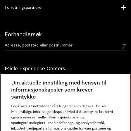
Forretningspartnere
Forhandlersøk
Miele Experience Centers
Miele Experience Center Nesbru
Din aktuelle innstilling med hensyn til
informasjonskapsler som krever
Miele Outlet Nesbru
samtykke
For å sikre at nettstedet vårt fungerer som det skal, bruker
Nyhetsbrev
Miele viktige informasjonskapsler. Med ditt samtykke bruker vi
også ikke-essensielle informasjonskapsler og
sporingsteknologier til markedsførings- og analyseformål,
inkludert tredjeparts informasjonskapsler fra våre partnere og