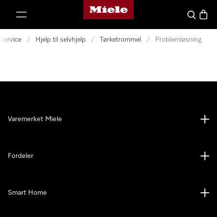
Mieles hjemmeside
 til innhold
Søk
Handl
Service
/
Hjelp til selvhjelp
/
Tørketrommel
/
Problemløsning
Varemerket Miele
Fordeler
Smart Home