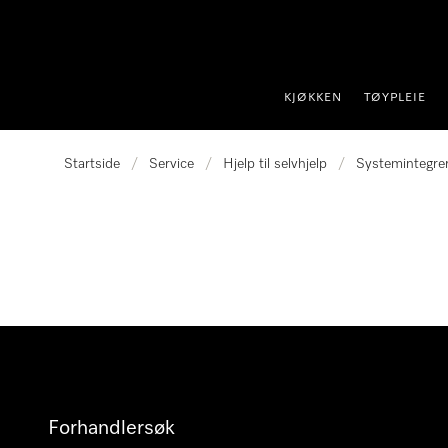
 til innhold
KJØKKEN
TØYPLEIE
Startside
/
Service
/
Hjelp til selvhjelp
/
Systemintegre
Forhandlersøk