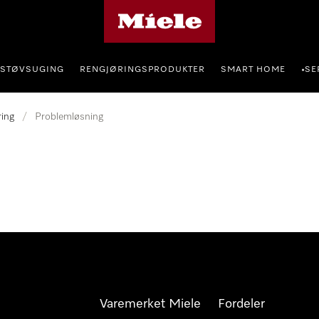
Mieles hjemmeside
STØVSUGING
RENGJØRINGSPRODUKTER
SMART HOME
SE
•
ring
/
Problemløsning
Varemerket Miele
Fordeler