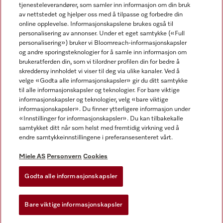
tjenesteleverandører, som samler inn informasjon om din bruk
av nettstedet og hjelper oss med å tilpasse og forbedre din
online opplevelse. Informasjonskapslene brukes også til
personalisering av annonser. Under et eget samtykke («Full
personalisering») bruker vi Bloomreach-informasjonskapsler
og andre sporingsteknologier for å samle inn informasjon om
Miele på Facebook
Miele på Youtube
Miele på Instagram
brukeratferden din, som vi tilordner profilen din for bedre å
skreddersy innholdet vi viser til deg via ulike kanaler. Ved å
velge «Godta alle informasjonskapsler» gir du ditt samtykke
til alle informasjonskapsler og teknologier. For bare viktige
informasjonskapsler og teknologier, velg «bare viktige
informasjonskapsler». Du finner ytterligere informasjon under
Miele AS
«Innstillinger for informasjonskapsler». Du kan tilbakekalle
samtykket ditt når som helst med fremtidig virkning ved å
Vilkår og betingelser
endre samtykkeinnstillingene i preferansesenteret vårt.
Personvern
Vilkår for bruk
Miele AS
Personvern
Cookies
Åpenhetsloven
Godta alle informasjonskapsler
Miele tilgjengelighetserklæring
Lov om digitale tjenester
Bare viktige informasjonskapsler
Innstillinger for informasjonskapsler