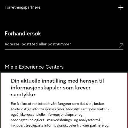
Forretningspartnere
Forhandlersøk
Miele Experience Centers
Miele Experience Center Nesbru
Din aktuelle innstilling med hensyn til
informasjonskapsler som krever
Miele Outlet Nesbru
samtykke
For å sikre at nettstedet vårt fungerer som det skal, bruker
Nyhetsbrev
Miele viktige informasjonskapsler. Med ditt samtykke bruker vi
også ikke-essensielle informasjonskapsler og
sporingsteknologier til markedsførings- og analyseformål,
inkludert tredjeparts informasjonskapsler fra våre partnere og