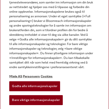
tjenesteleverandører, som samler inn informasjon om din bruk
av nettstedet og hjelper oss med å tilpasse og forbedre din
online opplevelse. Informasjonskapslene brukes også til
personalisering av annonser. Under et eget samtykke («Full
personalisering») bruker vi Bloomreach-informasjonskapsler
og andre sporingsteknologier for å samle inn informasjon om
Miele på Facebook
Miele på Youtube
Miele på Instagram
brukeratferden din, som vi tilordner profilen din for bedre å
skreddersy innholdet vi viser til deg via ulike kanaler. Ved å
velge «Godta alle informasjonskapsler» gir du ditt samtykke
til alle informasjonskapsler og teknologier. For bare viktige
informasjonskapsler og teknologier, velg «bare viktige
informasjonskapsler». Du finner ytterligere informasjon under
Miele AS
«Innstillinger for informasjonskapsler». Du kan tilbakekalle
samtykket ditt når som helst med fremtidig virkning ved å
Vilkår og betingelser
endre samtykkeinnstillingene i preferansesenteret vårt.
Personvern
Vilkår for bruk
Miele AS
Personvern
Cookies
Åpenhetsloven
Godta alle informasjonskapsler
Miele tilgjengelighetserklæring
Lov om digitale tjenester
Bare viktige informasjonskapsler
Innstillinger for informasjonskapsler