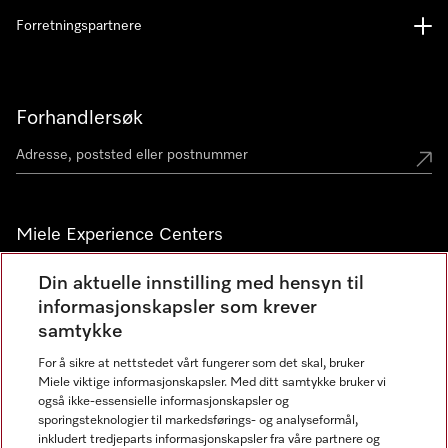
Forretningspartnere
Forhandlersøk
Miele Experience Centers
Miele Experience Center Nesbru
Din aktuelle innstilling med hensyn til
informasjonskapsler som krever
Miele Outlet Nesbru
samtykke
For å sikre at nettstedet vårt fungerer som det skal, bruker
Nyhetsbrev
Miele viktige informasjonskapsler. Med ditt samtykke bruker vi
også ikke-essensielle informasjonskapsler og
sporingsteknologier til markedsførings- og analyseformål,
inkludert tredjeparts informasjonskapsler fra våre partnere og