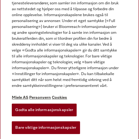
tjenesteleverandører, som samler inn informasjon om din bruk
av nettstedet og hjelper oss med å tilpasse og forbedre din
online opplevelse. Informasjonskapslene brukes også til
personalisering av annonser. Under et eget samtykke («Full
personalisering») bruker vi Bloomreach-informasjonskapsler
og andre sporingsteknologier for å samle inn informasjon om
Miele på Facebook
Miele på Youtube
Miele på Instagram
brukeratferden din, som vi tilordner profilen din for bedre å
skreddersy innholdet vi viser til deg via ulike kanaler. Ved å
velge «Godta alle informasjonskapsler» gir du ditt samtykke
til alle informasjonskapsler og teknologier. For bare viktige
informasjonskapsler og teknologier, velg «bare viktige
informasjonskapsler». Du finner ytterligere informasjon under
Miele AS
«Innstillinger for informasjonskapsler». Du kan tilbakekalle
samtykket ditt når som helst med fremtidig virkning ved å
Vilkår og betingelser
endre samtykkeinnstillingene i preferansesenteret vårt.
Personvern
Vilkår for bruk
Miele AS
Personvern
Cookies
Åpenhetsloven
Godta alle informasjonskapsler
Miele tilgjengelighetserklæring
Lov om digitale tjenester
Bare viktige informasjonskapsler
Innstillinger for informasjonskapsler