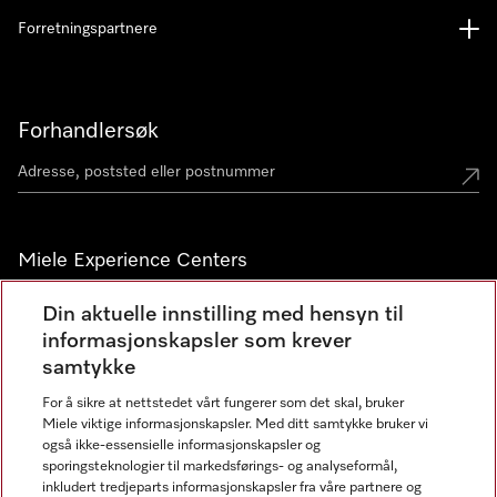
Forretningspartnere
Forhandlersøk
Miele Experience Centers
Miele Experience Center Nesbru
Din aktuelle innstilling med hensyn til
informasjonskapsler som krever
Miele Outlet Nesbru
samtykke
For å sikre at nettstedet vårt fungerer som det skal, bruker
Nyhetsbrev
Miele viktige informasjonskapsler. Med ditt samtykke bruker vi
også ikke-essensielle informasjonskapsler og
sporingsteknologier til markedsførings- og analyseformål,
inkludert tredjeparts informasjonskapsler fra våre partnere og