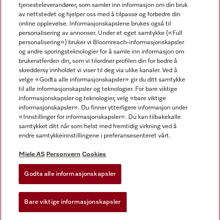
tjenesteleverandører, som samler inn informasjon om din bruk
av nettstedet og hjelper oss med å tilpasse og forbedre din
online opplevelse. Informasjonskapslene brukes også til
personalisering av annonser. Under et eget samtykke («Full
personalisering») bruker vi Bloomreach-informasjonskapsler
og andre sporingsteknologier for å samle inn informasjon om
Miele på Facebook
Miele på Youtube
Miele på Instagram
brukeratferden din, som vi tilordner profilen din for bedre å
skreddersy innholdet vi viser til deg via ulike kanaler. Ved å
velge «Godta alle informasjonskapsler» gir du ditt samtykke
til alle informasjonskapsler og teknologier. For bare viktige
informasjonskapsler og teknologier, velg «bare viktige
informasjonskapsler». Du finner ytterligere informasjon under
Miele AS
«Innstillinger for informasjonskapsler». Du kan tilbakekalle
samtykket ditt når som helst med fremtidig virkning ved å
Vilkår og betingelser
endre samtykkeinnstillingene i preferansesenteret vårt.
Personvern
Vilkår for bruk
Miele AS
Personvern
Cookies
Åpenhetsloven
Godta alle informasjonskapsler
Miele tilgjengelighetserklæring
Lov om digitale tjenester
Bare viktige informasjonskapsler
Innstillinger for informasjonskapsler