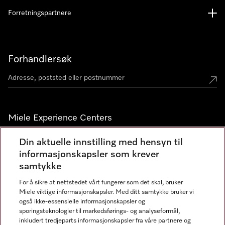
Forretningspartnere
Forhandlersøk
Miele Experience Centers
Miele Experience Center Nesbru
Din aktuelle innstilling med hensyn til
informasjonskapsler som krever
Miele Outlet Nesbru
samtykke
For å sikre at nettstedet vårt fungerer som det skal, bruker
Nyhetsbrev
Miele viktige informasjonskapsler. Med ditt samtykke bruker vi
også ikke-essensielle informasjonskapsler og
sporingsteknologier til markedsførings- og analyseformål,
inkludert tredjeparts informasjonskapsler fra våre partnere og