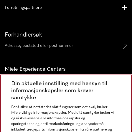
Forretningspartnere
Forhandlersøk
Miele Experience Centers
Miele Experience Center Nesbru
Din aktuelle innstilling med hensyn til
informasjonskapsler som krever
Miele Outlet Nesbru
samtykke
For å sikre at nettstedet vårt fungerer som det skal, bruker
Nyhetsbrev
Miele viktige informasjonskapsler. Med ditt samtykke bruker vi
også ikke-essensielle informasjonskapsler og
sporingsteknologier til markedsførings- og analyseformål,
inkludert tredjeparts informasjonskapsler fra våre partnere og