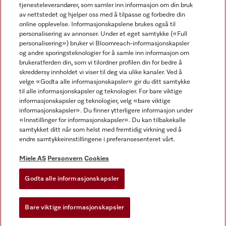
tjenesteleverandører, som samler inn informasjon om din bruk
av nettstedet og hjelper oss med å tilpasse og forbedre din
online opplevelse. Informasjonskapslene brukes også til
personalisering av annonser. Under et eget samtykke («Full
personalisering») bruker vi Bloomreach-informasjonskapsler
og andre sporingsteknologier for å samle inn informasjon om
Miele på Facebook
Miele på Youtube
Miele på Instagram
brukeratferden din, som vi tilordner profilen din for bedre å
skreddersy innholdet vi viser til deg via ulike kanaler. Ved å
velge «Godta alle informasjonskapsler» gir du ditt samtykke
til alle informasjonskapsler og teknologier. For bare viktige
informasjonskapsler og teknologier, velg «bare viktige
informasjonskapsler». Du finner ytterligere informasjon under
Miele AS
«Innstillinger for informasjonskapsler». Du kan tilbakekalle
samtykket ditt når som helst med fremtidig virkning ved å
Vilkår og betingelser
endre samtykkeinnstillingene i preferansesenteret vårt.
Personvern
Vilkår for bruk
Miele AS
Personvern
Cookies
Åpenhetsloven
Godta alle informasjonskapsler
Miele tilgjengelighetserklæring
Lov om digitale tjenester
Bare viktige informasjonskapsler
Innstillinger for informasjonskapsler