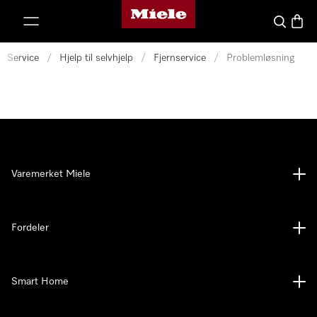
Mieles hjemmeside
 til innhold
Søk
Handl
Service
/
Hjelp til selvhjelp
/
Fjernservice
/
Problemløsning
Varemerket Miele
Fordeler
Smart Home