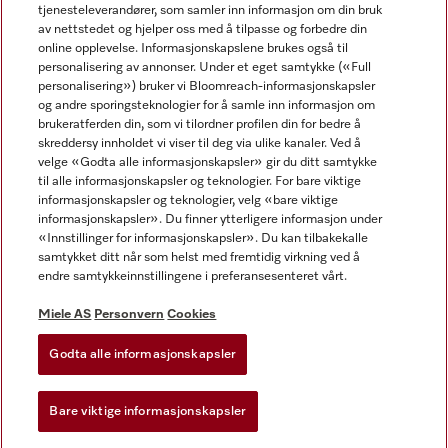
tjenesteleverandører, som samler inn informasjon om din bruk
av nettstedet og hjelper oss med å tilpasse og forbedre din
online opplevelse. Informasjonskapslene brukes også til
personalisering av annonser. Under et eget samtykke («Full
personalisering») bruker vi Bloomreach-informasjonskapsler
og andre sporingsteknologier for å samle inn informasjon om
Miele på Facebook
Miele på Youtube
Miele på Instagram
brukeratferden din, som vi tilordner profilen din for bedre å
skreddersy innholdet vi viser til deg via ulike kanaler. Ved å
velge «Godta alle informasjonskapsler» gir du ditt samtykke
til alle informasjonskapsler og teknologier. For bare viktige
informasjonskapsler og teknologier, velg «bare viktige
informasjonskapsler». Du finner ytterligere informasjon under
Miele AS
«Innstillinger for informasjonskapsler». Du kan tilbakekalle
samtykket ditt når som helst med fremtidig virkning ved å
Vilkår og betingelser
endre samtykkeinnstillingene i preferansesenteret vårt.
Personvern
Vilkår for bruk
Miele AS
Personvern
Cookies
Åpenhetsloven
Godta alle informasjonskapsler
Miele tilgjengelighetserklæring
Lov om digitale tjenester
Bare viktige informasjonskapsler
Innstillinger for informasjonskapsler