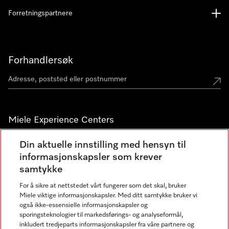
Forretningspartnere
Forhandlersøk
Miele Experience Centers
Miele Experience Center Nesbru
Din aktuelle innstilling med hensyn til
informasjonskapsler som krever
Miele Outlet Nesbru
samtykke
For å sikre at nettstedet vårt fungerer som det skal, bruker
Nyhetsbrev
Miele viktige informasjonskapsler. Med ditt samtykke bruker vi
også ikke-essensielle informasjonskapsler og
sporingsteknologier til markedsførings- og analyseformål,
inkludert tredjeparts informasjonskapsler fra våre partnere og