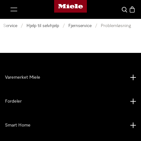
Mieles hjemmeside
 til innhold
Søk
Handl
Service
/
Hjelp til selvhjelp
/
Fjernservice
/
Problemløsning
Varemerket Miele
Fordeler
Smart Home