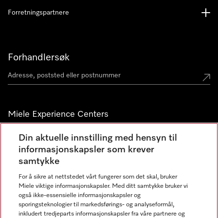
Forretningspartnere
Forhandlersøk
Miele Experience Centers
Miele Experience Center Nesbru
Din aktuelle innstilling med hensyn til
informasjonskapsler som krever
Miele Outlet Nesbru
samtykke
For å sikre at nettstedet vårt fungerer som det skal, bruker
Nyhetsbrev
Miele viktige informasjonskapsler. Med ditt samtykke bruker vi
også ikke-essensielle informasjonskapsler og
sporingsteknologier til markedsførings- og analyseformål,
inkludert tredjeparts informasjonskapsler fra våre partnere og