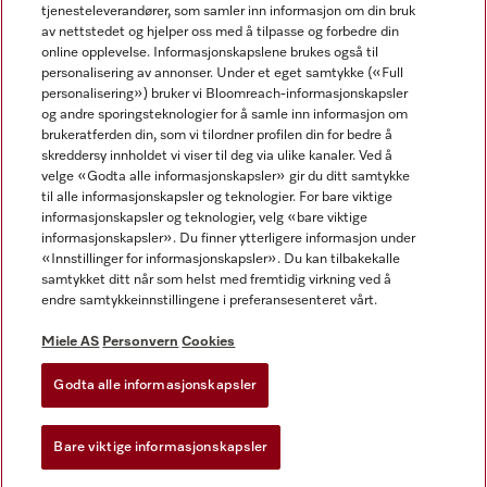
tjenesteleverandører, som samler inn informasjon om din bruk
av nettstedet og hjelper oss med å tilpasse og forbedre din
online opplevelse. Informasjonskapslene brukes også til
personalisering av annonser. Under et eget samtykke («Full
personalisering») bruker vi Bloomreach-informasjonskapsler
og andre sporingsteknologier for å samle inn informasjon om
Miele på Facebook
Miele på Youtube
Miele på Instagram
brukeratferden din, som vi tilordner profilen din for bedre å
skreddersy innholdet vi viser til deg via ulike kanaler. Ved å
velge «Godta alle informasjonskapsler» gir du ditt samtykke
til alle informasjonskapsler og teknologier. For bare viktige
informasjonskapsler og teknologier, velg «bare viktige
informasjonskapsler». Du finner ytterligere informasjon under
Miele AS
«Innstillinger for informasjonskapsler». Du kan tilbakekalle
samtykket ditt når som helst med fremtidig virkning ved å
Vilkår og betingelser
endre samtykkeinnstillingene i preferansesenteret vårt.
Personvern
Vilkår for bruk
Miele AS
Personvern
Cookies
Åpenhetsloven
Godta alle informasjonskapsler
Miele tilgjengelighetserklæring
Lov om digitale tjenester
Bare viktige informasjonskapsler
Innstillinger for informasjonskapsler