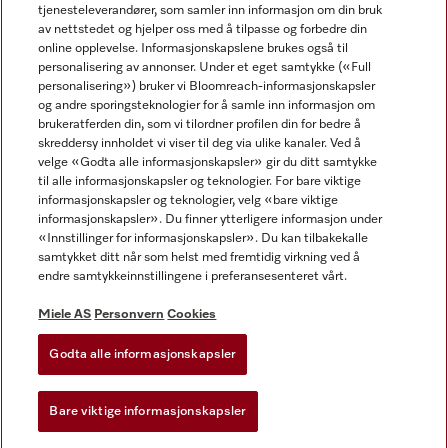
tjenesteleverandører, som samler inn informasjon om din bruk
av nettstedet og hjelper oss med å tilpasse og forbedre din
online opplevelse. Informasjonskapslene brukes også til
personalisering av annonser. Under et eget samtykke («Full
personalisering») bruker vi Bloomreach-informasjonskapsler
og andre sporingsteknologier for å samle inn informasjon om
Miele på Facebook
Miele på Youtube
Miele på Instagram
brukeratferden din, som vi tilordner profilen din for bedre å
skreddersy innholdet vi viser til deg via ulike kanaler. Ved å
velge «Godta alle informasjonskapsler» gir du ditt samtykke
til alle informasjonskapsler og teknologier. For bare viktige
informasjonskapsler og teknologier, velg «bare viktige
informasjonskapsler». Du finner ytterligere informasjon under
Miele AS
«Innstillinger for informasjonskapsler». Du kan tilbakekalle
samtykket ditt når som helst med fremtidig virkning ved å
Vilkår og betingelser
endre samtykkeinnstillingene i preferansesenteret vårt.
Personvern
Vilkår for bruk
Miele AS
Personvern
Cookies
Åpenhetsloven
Godta alle informasjonskapsler
Miele tilgjengelighetserklæring
Lov om digitale tjenester
Bare viktige informasjonskapsler
Innstillinger for informasjonskapsler