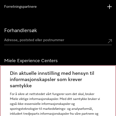
Forretningspartnere
Forhandlersøk
Miele Experience Centers
Miele Experience Center Nesbru
Din aktuelle innstilling med hensyn til
informasjonskapsler som krever
Miele Outlet Nesbru
samtykke
For å sikre at nettstedet vårt fungerer som det skal, bruker
Nyhetsbrev
Miele viktige informasjonskapsler. Med ditt samtykke bruker vi
også ikke-essensielle informasjonskapsler og
sporingsteknologier til markedsførings- og analyseformål,
inkludert tredjeparts informasjonskapsler fra våre partnere og