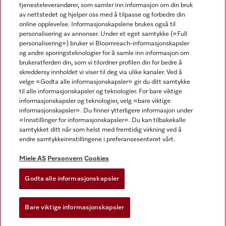
tjenesteleverandører, som samler inn informasjon om din bruk
av nettstedet og hjelper oss med å tilpasse og forbedre din
online opplevelse. Informasjonskapslene brukes også til
personalisering av annonser. Under et eget samtykke («Full
personalisering») bruker vi Bloomreach-informasjonskapsler
og andre sporingsteknologier for å samle inn informasjon om
Miele på Facebook
Miele på Youtube
Miele på Instagram
brukeratferden din, som vi tilordner profilen din for bedre å
skreddersy innholdet vi viser til deg via ulike kanaler. Ved å
velge «Godta alle informasjonskapsler» gir du ditt samtykke
til alle informasjonskapsler og teknologier. For bare viktige
informasjonskapsler og teknologier, velg «bare viktige
informasjonskapsler». Du finner ytterligere informasjon under
Miele AS
«Innstillinger for informasjonskapsler». Du kan tilbakekalle
samtykket ditt når som helst med fremtidig virkning ved å
Vilkår og betingelser
endre samtykkeinnstillingene i preferansesenteret vårt.
Personvern
Vilkår for bruk
Miele AS
Personvern
Cookies
Åpenhetsloven
Godta alle informasjonskapsler
Miele tilgjengelighetserklæring
Lov om digitale tjenester
Bare viktige informasjonskapsler
Innstillinger for informasjonskapsler