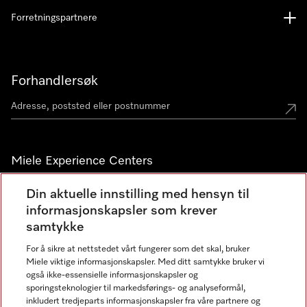
Forretningspartnere
Forhandlersøk
Miele Experience Centers
Miele Experience Center Nesbru
Din aktuelle innstilling med hensyn til
informasjonskapsler som krever
Miele Outlet Nesbru
samtykke
For å sikre at nettstedet vårt fungerer som det skal, bruker
Nyhetsbrev
Miele viktige informasjonskapsler. Med ditt samtykke bruker vi
også ikke-essensielle informasjonskapsler og
sporingsteknologier til markedsførings- og analyseformål,
inkludert tredjeparts informasjonskapsler fra våre partnere og