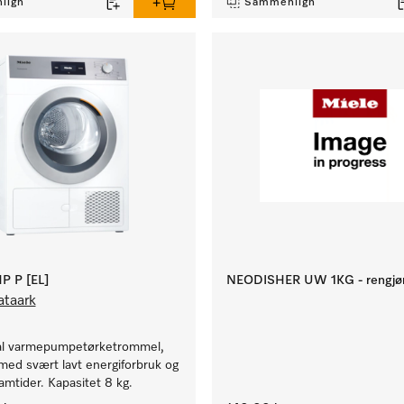
lign
Sammenlign
P P [EL]
NEODISHER UW 1KG - rengjør
ataark
al varmepumpetørketrommel,
ed svært lavt energiforbruk og
amtider. Kapasitet 8 kg.