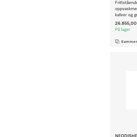
Frittståend
oppvaskmeng
kafeer og g
26.855,00 
På lager
Sammen
NEODISHE