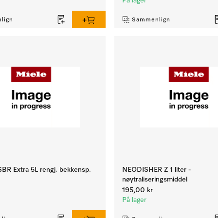
På lager
lign
Sammenlign
SBR Extra 5L rengj. bekkensp.
NEODISHER Z 1 liter -
nøytraliseringsmiddel
195,00 kr
På lager