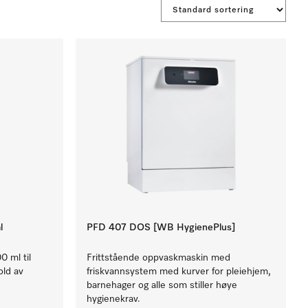
l
PFD 407 DOS [WB HygienePlus]
0 ml til
Frittstående oppvaskmaskin med
old av
friskvannsystem med kurver for pleiehjem,
barnehager og alle som stiller høye
hygienekrav.