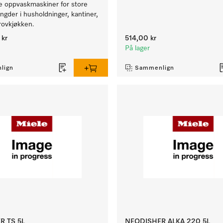
e oppvaskmaskiner for store
der i husholdninger, kantiner,
rovkjøkken.
kr
514,00 kr
På lager
lign
Sammenlign
R TS 5L
NEODISHER ALKA 220 5L