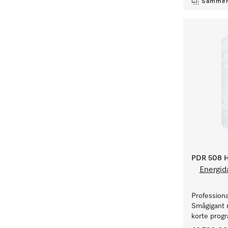
Sammen
PDR 508 H
Energid
Profession
Smågigant m
korte progr