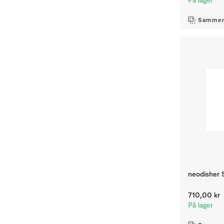
På lager
Sammen
neodisher 
710,00 kr
På lager