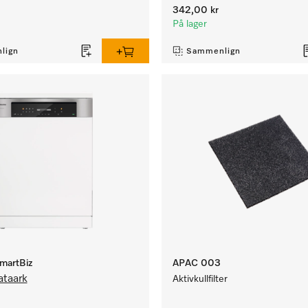
342,00 kr
På lager
lign
Sammenlign
martBiz
APAC 003
ataark
Aktivkullfilter