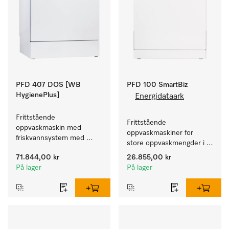
PFD 407 DOS [WB
PFD 100 SmartBiz
HygienePlus]
Energidataark
Frittstående 
Frittstående 
oppvaskmaskin med 
oppvaskmaskiner for 
friskvannsystem med 
store oppvaskmengder i 
kurver for pleiehjem, 
husholdninger, kantiner, 
71.844,00 kr
26.855,00 kr
barnehager og alle som 
kafeer og grovkjøkken.
På lager
På lager
stiller høye hygienekrav.