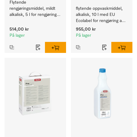
Flytende 
rengjøringsmiddel, mildt 
flytende oppvaskmiddel, 
alkalisk, 5 l for rengjøring 
alkalisk, 10 l med EU 
av lett smuss på servise, 
Ecolabel for rengjøring av 
bestikk og glass.
daglig smuss på servise, 
514,00 kr
955,00 kr
bestikk og glass.
På lager
På lager