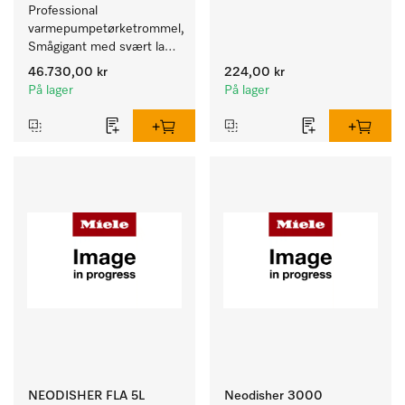
Professional 
varmepumpetørketrommel, 
Smågigant med svært lavt 
energiforbruk og korte 
46.730,00 kr
224,00 kr
programtider. Kapasitet 8 kg.
På lager
På lager
NEODISHER FLA 5L
Neodisher 3000