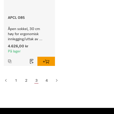
APCL 085
Åpen sokkel, 30 cm 
høy for ergonomisk 
innlegging/uttak av 
tekstiler fra vaskemaskin 
4.626,00 kr
og tørketrommel. 
På lager
1
2
3
4